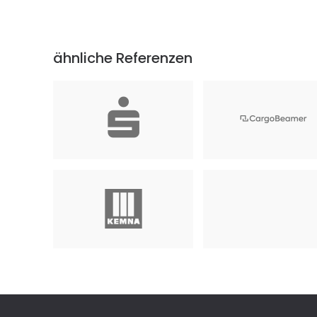
ähnliche Referenzen
KreisSparkasse Döbeln
CargoBeamer AG
September 2022
Juli 2025
KEMNA BAU Ost GmbH & Co.
Deutsche Bank Leipzig
März 2023
KG
Dezember 2023